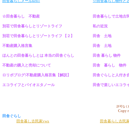
田舎暮らしメールken1
☆田舎暮らし物件と
☆田舎暮らし 不動産
田舎暮らしで土地古
別荘で田舎暮らしとリゾートライフ
私の近況
別荘で田舎暮らしとリゾートライフ 【２】
田舎 土地
不動産購入格言集
田舎 土地
ほんとの田舎暮らしとは 本当の田舎ぐらし
田舎 暮らし 物件
不動産の購入と売却について
田舎 暮らし 物件
ロリポブログ!不動産購入格言集【解説】
田舎ぐらしと人付き
エコライフとバイオエタノール
田舎で楽しいエコラ
許可なく
Copy rig
田舎ぐらし
田舎暮し古民家vwx
田舎暮らし古民家物