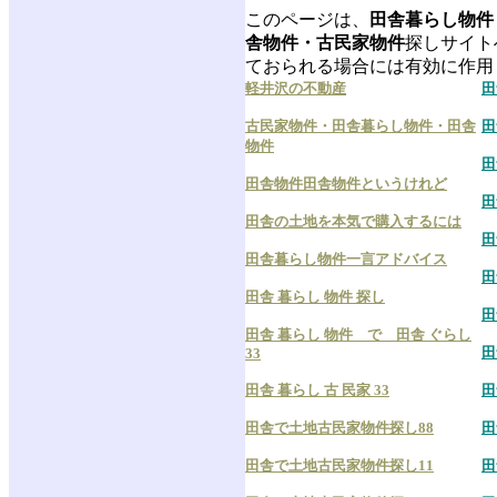
このページは、
田舎暮らし物件
舎物件・古民家物件
探しサイト
ておられる場合には有効に作用
軽井沢の不動産
田
古民家物件・田舎暮らし物件・田舎
田
物件
田
田舎物件田舎物件というけれど
田
田舎の土地を本気で購入するには
田
田舎暮らし物件一言アドバイス
田
田舎 暮らし 物件 探し
田
田舎 暮らし 物件 で 田舎 ぐらし
田
33
田舎 暮らし 古 民家 33
田
田舎で土地古民家物件探し88
田
田舎で土地古民家物件探し11
田