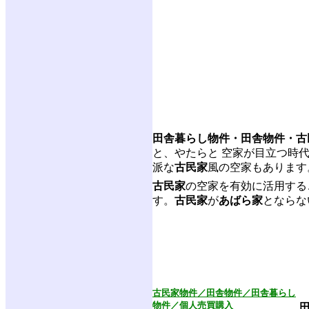
田舎暮らし物件・田舎物件・古
と、やたらと 空家が目立つ時
派な
古民家
風の空家もあります
古民家
の空家を有効に活用する
す。
古民家
が
あばら家
とならな
古民家物件／田舎物件／田舎暮らし
物件／個人売買購入