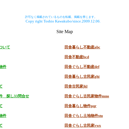
許可なく掲載されているものを転載、掲載を禁じます。
Copy right Toshio Kawakubo/since.2009.12.06.
Site Map
ついて
田舎暮らし不動産abc
田舎不動産bcd
物件
田舎ぐらし不動産def
田舎暮らし古民家ghi
て
田舎古民家jkl
件 探し33問合せ
田舎ぐらし古民家物件mno
て
田舎暮らし物件pqr
物件
田舎ぐらし土地物件stu
て
田舎ぐらし古民家vwx