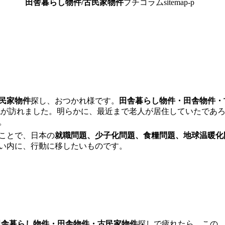
田舎暮らし物件/古民家物件
プチコラムsitemap-p
民家物件
探し、おつかれ様です。
田舎暮らし物件・田舎物件・
代が訪れました。明らかに、最近まで老人が居住していたであ
。
ことで、日本の
就職問題、少子化問題、食糧問題、地球温暖化
い内に、行動に移したいものです。
田舎暮らし物件・田舎物件・古民家物件
探しで疲れたら、この