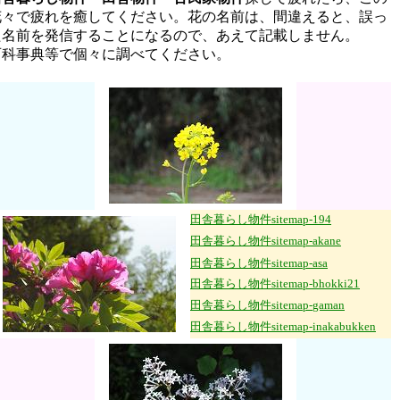
花々で疲れを癒してください。花の名前は、間違えると、誤っ
た名前を発信することになるので、あえて記載しません。
百科事典等で個々に調べてください。
田舎暮らし物件sitemap-194
田舎暮らし物件sitemap-akane
田舎暮らし物件sitemap-asa
田舎暮らし物件sitemap-
bhokki21
田舎暮らし物件sitemap-
gaman
田舎暮らし物件sitemap-
inakabukken