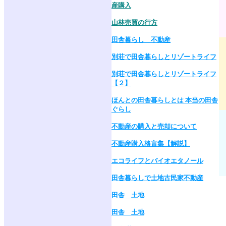
産購入
山林売買の行方
田舎暮らし 不動産
別荘で田舎暮らしとリゾートライフ
別荘で田舎暮らしとリゾートライフ
【２】
ほんとの田舎暮らしとは 本当の田舎
ぐらし
不動産の購入と売却について
不動産購入格言集【解説】
エコライフとバイオエタノール
田舎暮らしで土地古民家不動産
田舎 土地
田舎 土地