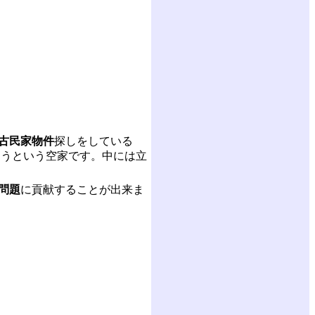
古民家物件
探しをしている
ろうという空家です。中には立
問題
に貢献することが出来ま